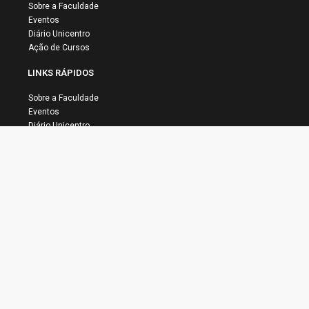
Sobre a Faculdade
Eventos
Diário Unicentro
Ação de Cursos
LINKS RÁPIDOS
Sobre a Faculdade
Eventos
Diário Unicentro
Ação de Cursos
Acadêmicos de
Psicologia da Unicentro
Realizam Visita ao Lar de