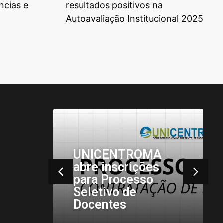
ncias e
resultados positivos na
Autoavaliação Institucional 2025
Acadêmicos de
ENTROMA
Psicologia da
nscrições
Unicentro Realiz
Processo
Visita ao Lar de
vo de
Idosos Centro
tes
Emaús