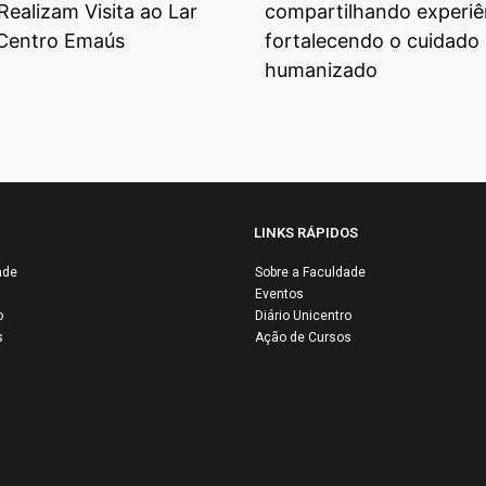
Realizam Visita ao Lar
compartilhando experiê
 Centro Emaús
fortalecendo o cuidado
humanizado
LINKS RÁPIDOS
ade
Sobre a Faculdade
Eventos
UNICENTROMA
o
Diário Unicentro
apresenta
UNIC
s
Ação de Cursos
resultados
abre i
positivos na
para 
Autoavaliação
Seleti
Institucional 2025
Docen