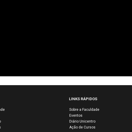
LINKS RÁPIDOS
ade
Sobre a Faculdade
Eventos
ICENTROMA
o
Diário Unicentro
esenta
UNICENTROM
s
Ação de Cursos