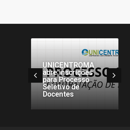
Acadêmicos de
MA
Psicologia da
es
Unicentro Realizam
o
Visita ao Lar de
Idosos Centro
Emaús