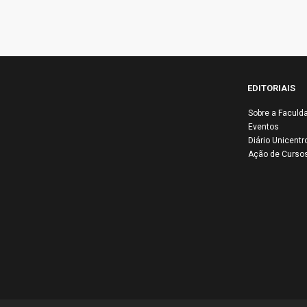
EDITORIAIS
Sobre a Faculd
Eventos
UN
Diário Unicentr
ap
Ação de Curso
re
po
Au
In