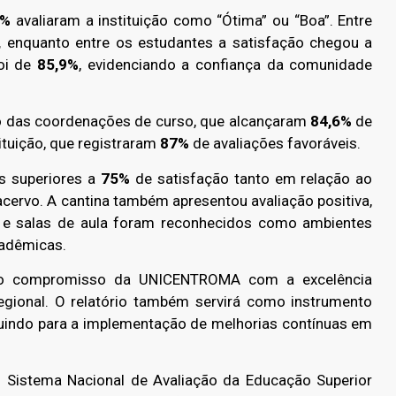
2%
avaliaram a instituição como “Ótima” ou “Boa”. Entre
,
enquanto entre os estudantes a satisfação chegou a
foi de
85,9%
, evidenciando a confiança da comunidade
o das coordenações de curso, que alcançaram
84,6%
de
ituição, que registraram
87%
de avaliações favoráveis.
es superiores a
75%
de satisfação tanto em relação ao
cervo. A cantina também apresentou avaliação positiva,
 e salas de aula foram reconhecidos como ambientes
cadêmicas.
m o compromisso da UNICENTROMA com a excelência
egional. O relatório também servirá como instrumento
ibuindo para a implementação de melhorias contínuas em
 do Sistema Nacional de Avaliação da Educação Superior