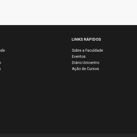
LINKS RÁPIDOS
ade
Sobre a Faculdade
Eventos
ICENTROMA
o
Diário Unicentro
resenta
UNICENTRO
s
Ação de Cursos
sultados
abre inscriçõ
sitivos na
para Process
toavaliação
Seletivo de
stitucional 2025
Docentes