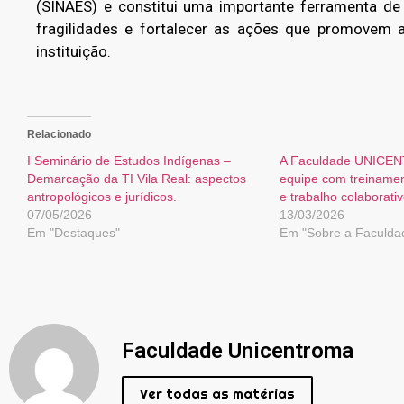
(SINAES) e constitui uma importante ferramenta de ge
fragilidades e fortalecer as ações que promovem a
instituição.
Relacionado
I Seminário de Estudos Indígenas –
A Faculdade UNICEN
Demarcação da TI Vila Real: aspectos
equipe com treinament
antropológicos e jurídicos.
e trabalho colaborati
07/05/2026
13/03/2026
Em "Destaques"
Em "Sobre a Faculda
Faculdade Unicentroma
Ver todas as matérias