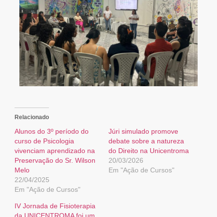
Relacionado
Alunos do 3º período do
Júri simulado promove
curso de Psicologia
debate sobre a natureza
vivenciam aprendizado na
do Direito na Unicentroma
Preservação do Sr. Wilson
20/03/2026
Melo
Em "Ação de Cursos"
22/04/2025
Em "Ação de Cursos"
IV Jornada de Fisioterapia
da UNICENTROMA foi um